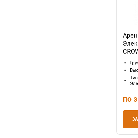
Арен
Элек
CROW
Гру
Выс
Тип
Эле
по 
З