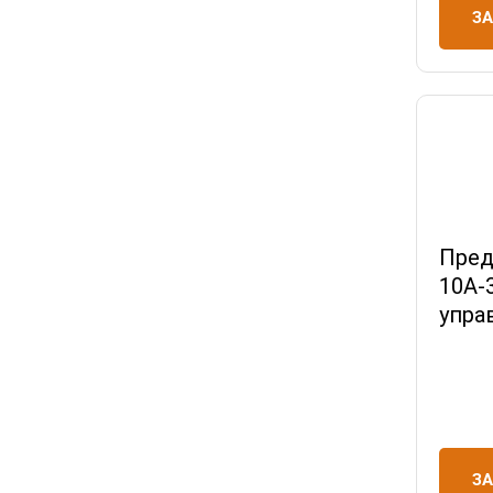
З
Пред
10А-
упра
З