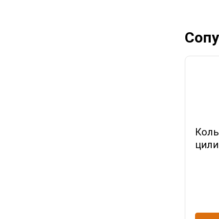
Сопу
Коль
цили