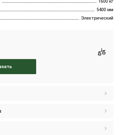
1600 кг
5400 мм
Электрический
азать
а