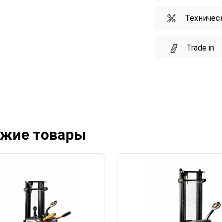
Техничес
Trade in
жие товары