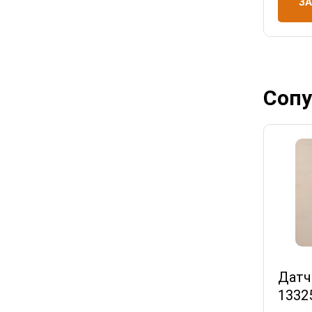
З
Сопу
Датч
1332