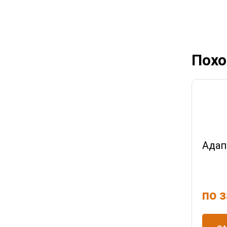
Похо
Адап
по 