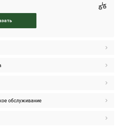
азать
а
кое обслуживание