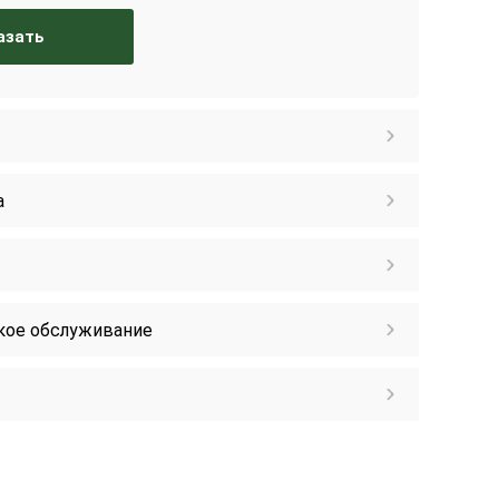
азать
а
кое обслуживание