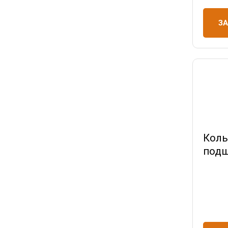
З
Коль
подш