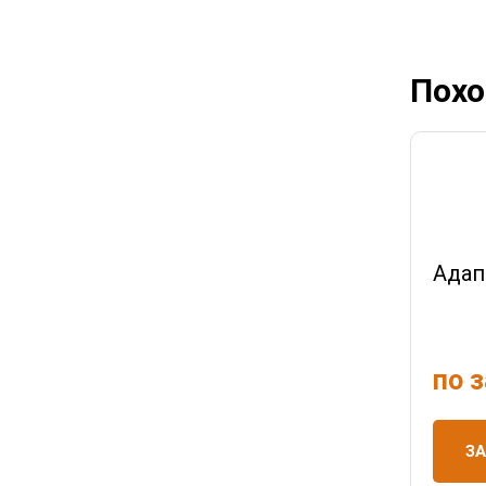
Похо
Адап
по 
З