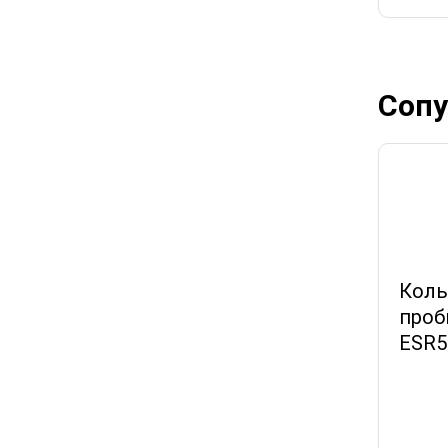
Сопу
Коль
проб
ESR5