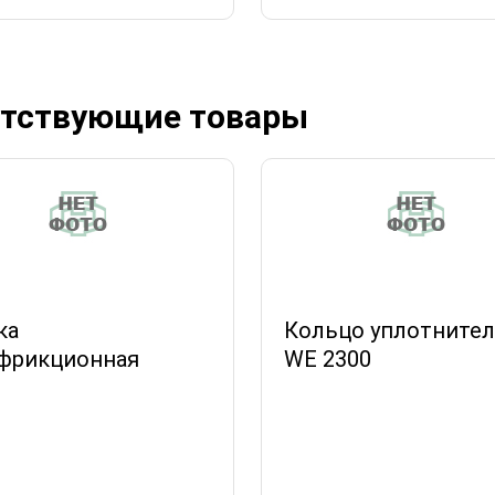
тствующие товары
ка
Кольцо уплотните
фрикционная
WE 2300