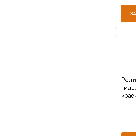
З
Роли
гидр
крас