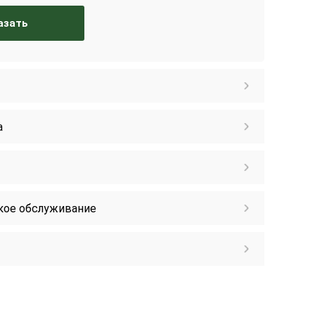
азать
а
кое обслуживание