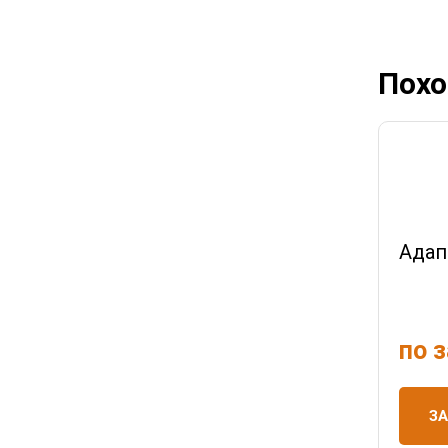
Похо
Адап
по 
З