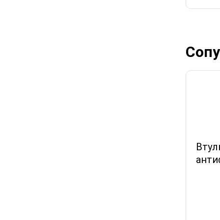
Сопу
Втул
анти