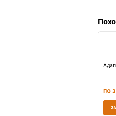
Похо
Адап
по 
З