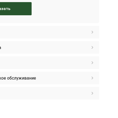
азать
а
кое обслуживание