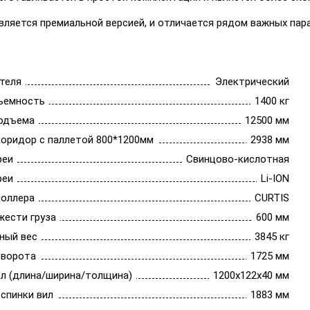
является премиальной версией, и отличается рядом важных па
теля
Электрический
ъемность
1400 кг
одъема
12500 мм
коридор с паллетой 800*1200мм
2938 мм
реи
Свинцово-кислотная
реи
Li-ION
роллера
CURTIS
жести груза
600 мм
ный вес
3845 кг
оворота
1725 мм
ил (длина/ширина/толщина)
1200х122х40 мм
спинки вил
1883 мм