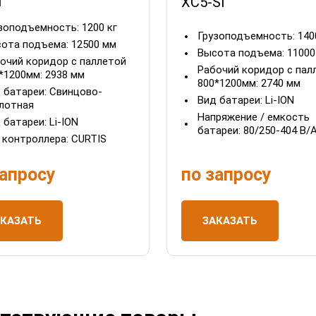
H
XC5-SI
зоподъемность:
1200 кг
Грузоподъемность:
140
ота подъема:
12500 мм
Высота подъема:
11000
очий коридор с паллетой
Рабочий коридор с пал
*1200мм:
2938 мм
800*1200мм:
2740 мм
 батареи:
Свинцово-
Вид батареи:
Li-ION
лотная
Напряжение / емкость
 батареи:
Li-ION
батареи:
80/250-404 В/
 контроллера:
CURTIS
по запросу
запросу
ЗАКАЗАТЬ
АКАЗАТЬ