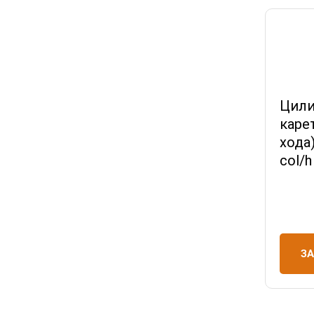
Цили
каре
хода)
col/
З