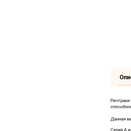
Опи
Ричтраки 
способно
Данная мо
Серия А 