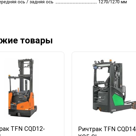
редняя ось / задняя ось
1270/1270 мм
жие товары
рак TFN CQD12-
Ричтрак TFN CQD14