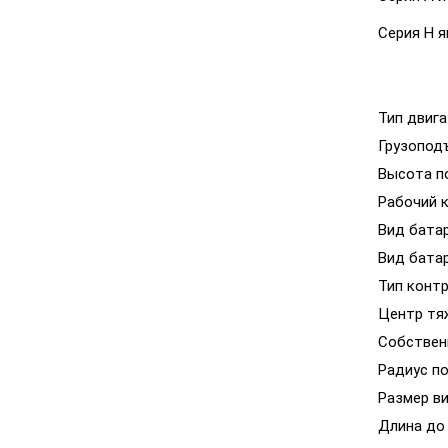
Серия Н 
Тип двига
Грузопод
Высота п
Рабочий 
Вид бата
Вид бата
Тип конт
Центр тя
Собствен
Радиус п
Размер в
Длина до 