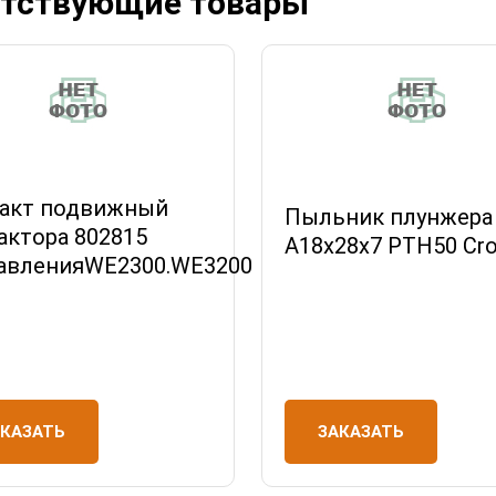
тствующие товары
акт подвижный
Пыльник плунжера
актора 802815
А18х28х7 РТН50 Cr
авленияWE2300.WE3200
ЗАКАЗАТЬ
АКАЗАТЬ