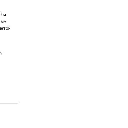
0 кг
 мм
летой
Ач