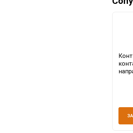
Сопу
Конт
конт
напр
З