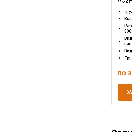
AC2
Гру
Выс
Раб
800
Вид
кис
Вид
Тип
по 
З