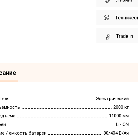
Техничес
Trade in
сание
теля
Электрический
ъемность
2000 кг
одъема
11000 мм
реи
Li-ION
ие / емкость батареи
80/404 В/Ач