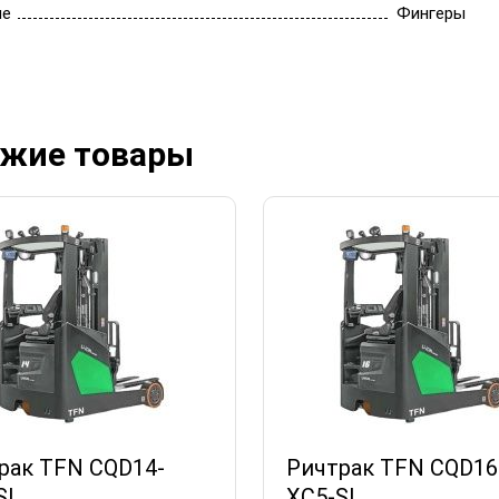
ие
Фингеры
жие товары
рак TFN CQD14-
Ричтрак TFN CQD16
SI
XC5-SI