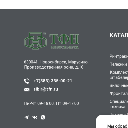
КАТАЛ
Ричтрак
630041, Новосибирск, Марусино,
Тележки
Производственная зона, д.10
Комплек
штабеле
+7(383) 335-00-21
Вилочные
sibir@tfn.ru
Фронтал
Специал
Пн-Чт 09-18:00, Пт 09-17:00
техника
Техника 
Дополни
Мы обраб