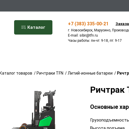
+7 (383) 335-00-21
Заказа
Каталог
г. Новосибирск, Марусино, Производ
E-mail:
sibir@tfn.ru
Часы работы: пн-чт: 9-18, пт: 9-17
Каталог товаров
/
Ричтраки TFN
/
Литий-ионные батареи
/
Ричтр
Ричтрак 
Основные хар
Грузоподъемность
Высота подъема