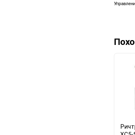
Управлен
Похо
Ричт
XC5-