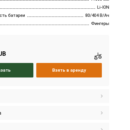
Li-ION
сть батареи
80/404 В/Ач
Фингеры
RUB
азать
Взять в аренду
а