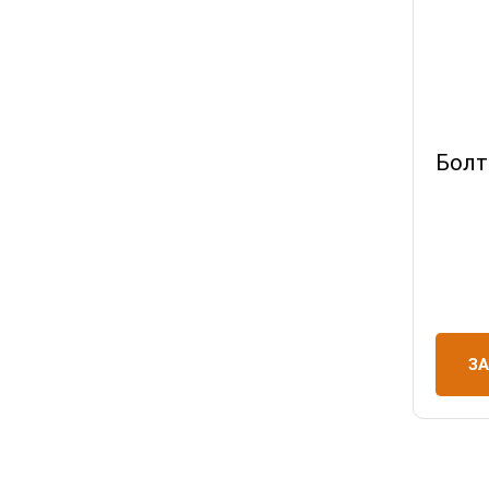
Болт
З