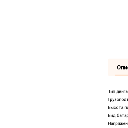
Опи
Тип двига
Грузопод
Высота п
Вид бата
Напряжен