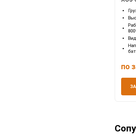
Гру
Выс
Раб
800
Вид
Нап
бат
по 
З
Сопу