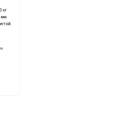
0 кг
 мм
летой
Ач