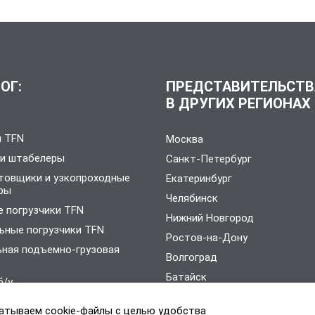
ОГ:
ПРЕДСТАВИТЕЛЬСТВ
В ДРУГИХ РЕГИОНАХ
и TFN
Москва
 и штабелеры
Санкт-Петербург
товщики и узкопроходные
Екатеринбург
ры
Челябинск
 погрузчики TFN
Нижний Новгород
ьные погрузчики TFN
Ростов-на-Дону
ьная подъемно-грузовая
Волгоград
Батайск
б/у
тельное оборудование
атываем cookie-файлы с целью удобства
Продвижение сайта -
С