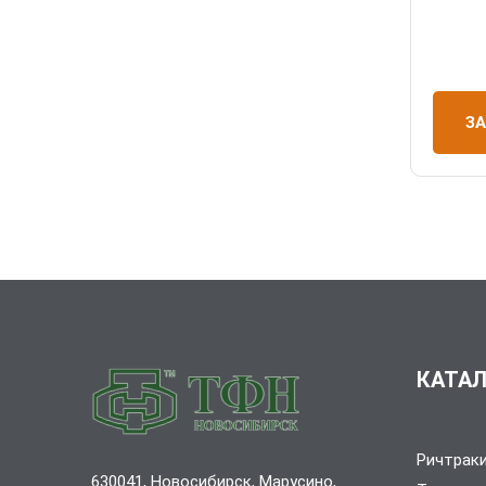
З
КАТАЛ
Ричтрак
630041, Новосибирск, Марусино,