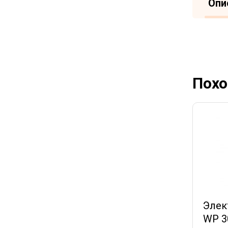
Опи
Похо
Элек
WP 3