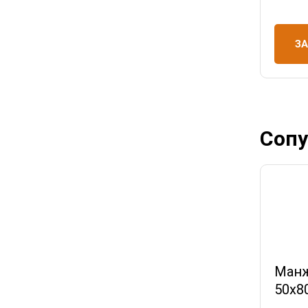
З
Сопу
Манж
50х8