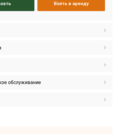
азать
Взять в аренду
а
кое обслуживание